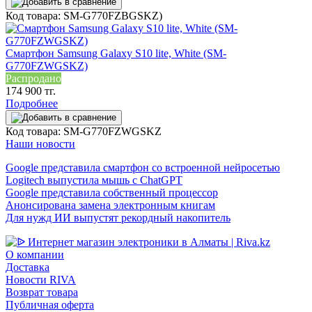
Код товара: SM-G770FZBGSKZ)
Смартфон Samsung Galaxy S10 lite, White (SM-
G770FZWGSKZ)
Распродано
174 900 тг.
Подробнее
Код товара: SM-G770FZWGSKZ
Наши новости
Google представила смартфон со встроенной нейросетью
Logitech выпустила мышь с ChatGPT
Google представила собственный процессор
Анонсирована замена электронным книгам
Для нужд ИИ выпустят рекордный накопитель
О компании
Доставка
Новости RIVA
Возврат товара
Публичная оферта