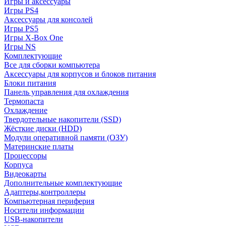
Игры и аксессуары
Игры PS4
Аксессуары для консолей
Игры PS5
Игры X-Box One
Игры NS
Комплектующие
Все для сборки компьютера
Аксессуары для корпусов и блоков питания
Блоки питания
Панель управления для охлаждения
Термопаста
Охлаждение
Твердотельные накопители (SSD)
Жёсткие диски (HDD)
Модули оперативной памяти (ОЗУ)
Материнские платы
Процессоры
Корпуса
Видеокарты
Дополнительные комплектующие
Адаптеры,контроллеры
Компьютерная периферия
Носители информации
USB-накопители