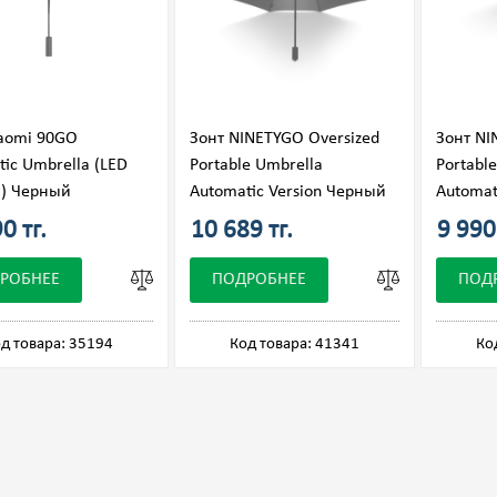
iaomi 90GO
Зонт NINETYGO Oversized
Зонт NI
ic Umbrella (LED
Portable Umbrella
Portabl
g) Черный
Automatic Version Черный
Automat
0 тг.
10 689 тг.
9 990 
РОБНЕЕ
ПОДРОБНЕЕ
ПОД
д товара: 35194
Код товара: 41341
Ко