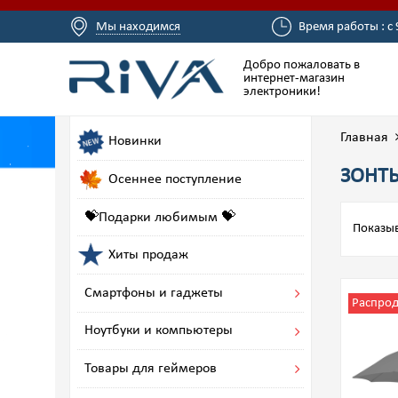
Мы находимся
Время работы : с 
Добро пожаловать в
интернет-магазин
электроники!
Главная
Новинки
ЗОНТ
Осеннее поступление
💝Подарки любимым 💝
Показыв
Хиты продаж
Смартфоны и гаджеты
Распро
Ноутбуки и компьютеры
Товары для геймеров