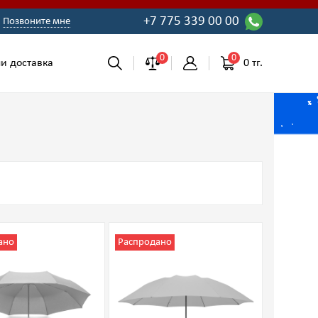
+7 775 339 00 00
Позвоните мне
0
0
0 тг.
и доставка
ано
Распродано