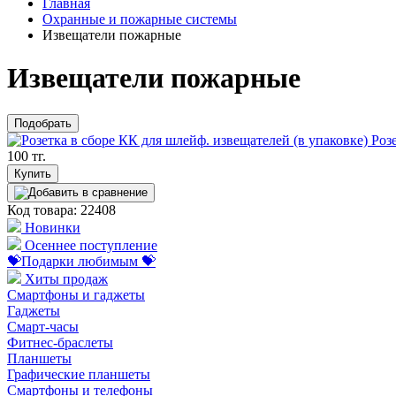
Главная
Охранные и пожарные системы
Извещатели пожарные
Извещатели пожарные
Подобрать
Роз
100 тг.
Купить
Код товара: 22408
Новинки
Осеннее поступление
💝Подарки любимым 💝
Хиты продаж
Смартфоны и гаджеты
Гаджеты
Смарт-часы
Фитнес-браслеты
Планшеты
Графические планшеты
Смартфоны и телефоны