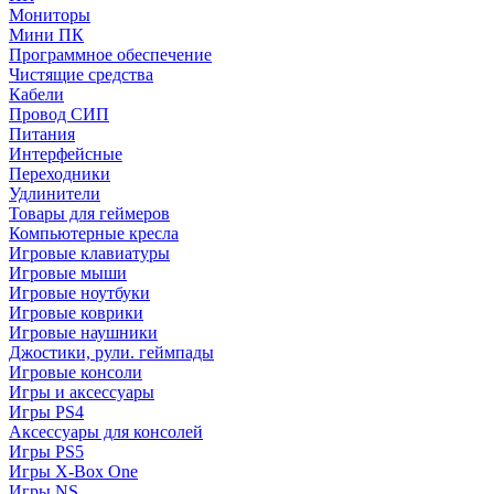
Мониторы
Мини ПК
Программное обеспечение
Чистящие средства
Кабели
Провод СИП
Питания
Интерфейсные
Переходники
Удлинители
Товары для геймеров
Компьютерные кресла
Игровые клавиатуры
Игровые мыши
Игровые ноутбуки
Игровые коврики
Игровые наушники
Джостики, рули. геймпады
Игровые консоли
Игры и аксессуары
Игры PS4
Аксессуары для консолей
Игры PS5
Игры X-Box One
Игры NS