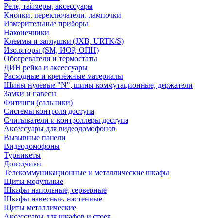
Реле, таймеры, аксессуары
Кнопки, переключатели, лампочки
Измерительные приборы
Наконечники
Клеммы и заглушки (JXB, URTK/S)
Изоляторы (SM, ИОР, ОПН)
Обогреватели и термостаты
ДИН рейка и аксессуары
Расходные и крепёжные материалы
Шины нулевые "N", шины коммутационные, держатели
Замки и навесы
Фитинги (сальники)
Системы контроля доступа
Считыватели и контроллеры доступа
Аксессуары для видеодомофонов
Вызывные панели
Видеодомофоны
Турникеты
Доводчики
Телекоммуникационные и металлические шкафы
Щиты модульные
Шкафы напольные, серверные
Шкафы навесные, настенные
Щиты металлические
Аксессуары для шкафов и стоек