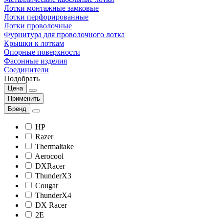
Лотки монтажные замковые
Лотки перфорированные
Лотки проволочные
Фурнитура для проволочного лотка
Крышки к лоткам
Опорные поверхности
Фасонные изделия
Соединители
Подобрать
Цена
Применить
Бренд
HP
Razer
Thermaltake
Aerocool
DXRacer
ThunderX3
Cougar
ThunderX4
DX Racer
2E