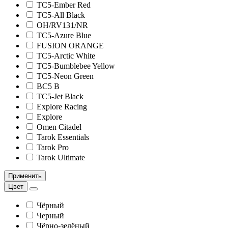
TC5-Ember Red
TC5-All Black
OH/RV131/NR
TC5-Azure Blue
FUSION ORANGE
TC5-Arctic White
TC5-Bumblebee Yellow
TC5-Neon Green
BC5 B
TC5-Jet Black
Explore Racing
Explore
Omen Citadel
Tarok Essentials
Tarok Pro
Tarok Ultimate
Применить
Цвет
Чёрный
Черный
Чёрно-зелёный