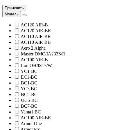
Применить
Модель
AC120 AIR-B
AC120 AIR-BR
AC110 AIR-BR
AC110 AIR-BB
Aero 2 Alpha
Master DMC/IA233S/R
AC100 AIR-B
Iron OH/IS17/W
YC1-BС
EC1-BC
BC1-BC
YC3 BC
BC5-BC
UC5-BC
BC7-BC
Yama1 BC
AC100 AIR-BR
Armor One
Armor Pro