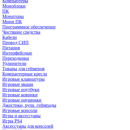
Компьютеры
Моноблоки
ПК
Мониторы
Мини ПК
Программное обеспечение
Чистящие средства
Кабели
Провод СИП
Питания
Интерфейсные
Переходники
Удлинители
Товары для геймеров
Компьютерные кресла
Игровые клавиатуры
Игровые мыши
Игровые ноутбуки
Игровые коврики
Игровые наушники
Джостики, рули. геймпады
Игровые консоли
Игры и аксессуары
Игры PS4
Аксессуары для консолей