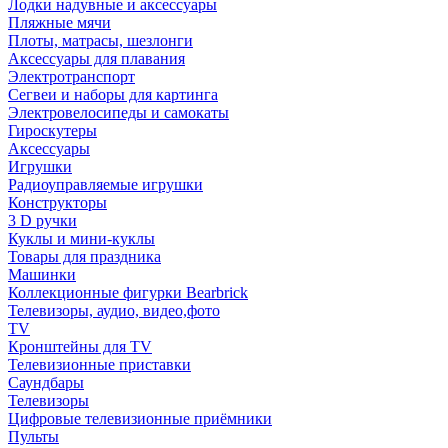
Лодки надувные и аксессуары
Пляжные мячи
Плоты, матрасы, шезлонги
Аксессуары для плавания
Электротранспорт
Сегвеи и наборы для картинга
Электровелосипеды и самокаты
Гироскутеры
Аксессуары
Игрушки
Радиоуправляемые игрушки
Конструкторы
3 D ручки
Куклы и мини-куклы
Товары для праздника
Машинки
Коллекционные фигурки Bearbrick
Телевизоры, аудио, видео,фото
TV
Кронштейны для TV
Телевизионные приставки
Саундбары
Телевизоры
Цифровые телевизионные приёмники
Пульты