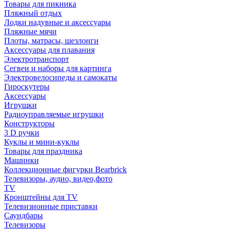
Товары для пикника
Пляжный отдых
Лодки надувные и аксессуары
Пляжные мячи
Плоты, матрасы, шезлонги
Аксессуары для плавания
Электротранспорт
Сегвеи и наборы для картинга
Электровелосипеды и самокаты
Гироскутеры
Аксессуары
Игрушки
Радиоуправляемые игрушки
Конструкторы
3 D ручки
Куклы и мини-куклы
Товары для праздника
Машинки
Коллекционные фигурки Bearbrick
Телевизоры, аудио, видео,фото
TV
Кронштейны для TV
Телевизионные приставки
Саундбары
Телевизоры