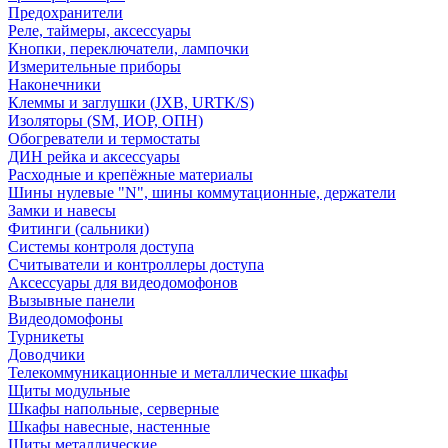
Предохранители
Реле, таймеры, аксессуары
Кнопки, переключатели, лампочки
Измерительные приборы
Наконечники
Клеммы и заглушки (JXB, URTK/S)
Изоляторы (SM, ИОР, ОПН)
Обогреватели и термостаты
ДИН рейка и аксессуары
Расходные и крепёжные материалы
Шины нулевые "N", шины коммутационные, держатели
Замки и навесы
Фитинги (сальники)
Системы контроля доступа
Считыватели и контроллеры доступа
Аксессуары для видеодомофонов
Вызывные панели
Видеодомофоны
Турникеты
Доводчики
Телекоммуникационные и металлические шкафы
Щиты модульные
Шкафы напольные, серверные
Шкафы навесные, настенные
Щиты металлические