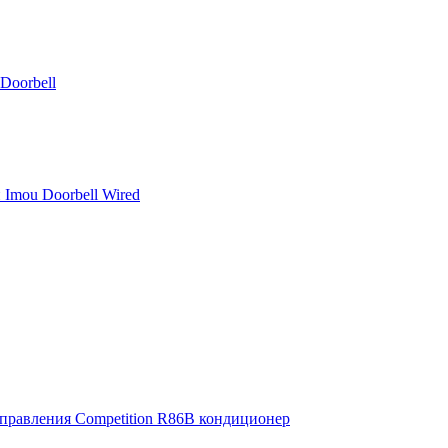
Doorbell
Imou Doorbell Wired
правления Competition R86B кондиционер