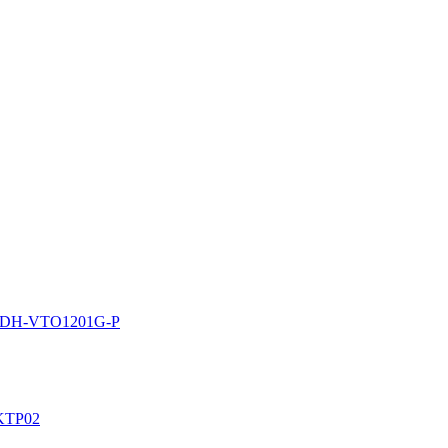
а DH-VTO1201G-P
KTP02