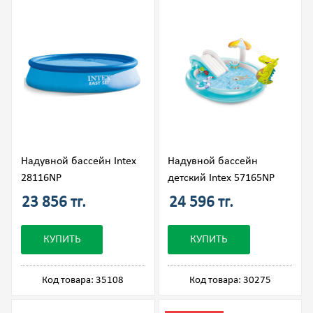
Надувной бассейн Intex
Надувной бассейн
28116NP
детский Intex 57165NP
23 856 тг.
24 596 тг.
КУПИТЬ
КУПИТЬ
Код товара: 35108
Код товара: 30275