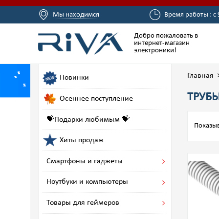
Мы находимся
Время работы : с 
Добро пожаловать в
интернет-магазин
электроники!
Главная
Новинки
ТРУБЫ
Осеннее поступление
💝Подарки любимым 💝
Показыв
Хиты продаж
Смартфоны и гаджеты
Ноутбуки и компьютеры
Товары для геймеров