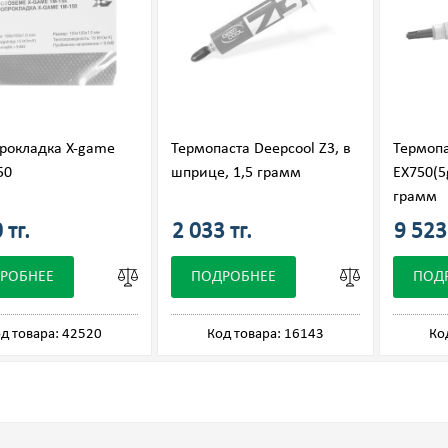
рокладка X-game
Термопаста Deepcool Z3, в
Термопа
50
шприце, 1,5 грамм
EX750(5
грамм
 тг.
2 033 тг.
9 523 
РОБНЕЕ
ПОДРОБНЕЕ
ПОД
д товара: 42520
Код товара: 16143
Ко