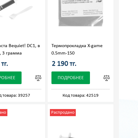
ста Bequiet! DC1, в
Термопрокладка X-game
 3 грамма
0.5mm-150
тг.
2 190 тг.
РОБНЕЕ
ПОДРОБНЕЕ
д товара: 39257
Код товара: 42519
ано
Распродано