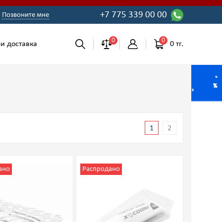
+7 775 339 00 00
Позвоните мне
0
0
0 тг.
и доставка
1
2
ано
Распродано