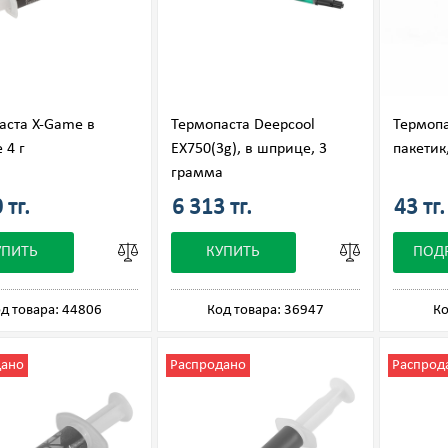
аста X-Game в
Термопаста Deepcool
Термопа
 4 г
EX750(3g), в шприце, 3
пакетик
грамма
 тг.
6 313 тг.
43 тг.
УПИТЬ
КУПИТЬ
ПОД
д товара: 44806
Код товара: 36947
Ко
дано
Распродано
Распрод