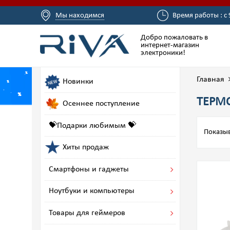
Мы находимся
Время работы : с 
Добро пожаловать в
интернет-магазин
электроники!
Главная
Новинки
ТЕРМ
Осеннее поступление
💝Подарки любимым 💝
Показыв
Хиты продаж
Смартфоны и гаджеты
Ноутбуки и компьютеры
Товары для геймеров