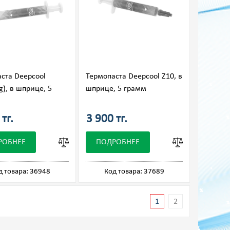
ста Deepcool
Термопаста Deepcool Z10, в
g), в шприце, 5
шприце, 5 грамм
тг.
3 900 тг.
РОБНЕЕ
ПОДРОБНЕЕ
д товара: 36948
Код товара: 37689
1
2