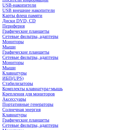
USB-накопители
USB внешние накопители
Карты флеш памяти
Диски DVD, CD
Периферия
Графические планшеты
Сетевые фильтры, адаптеры
Мониторы
Мыши
Графические планшеты
Сетевые фильтры, адаптеры
Мониторы
Мыши
Клавиатуры
ИБП(UPS)
Стабилизаторы
Комплекты клавиатура+мышь
Крепления для мониторов
Аксессуары
Портативные генераторы
Солнечная энергия
Клавиатуры
Графические планшеты
Сетевые фильтры, адаптеры