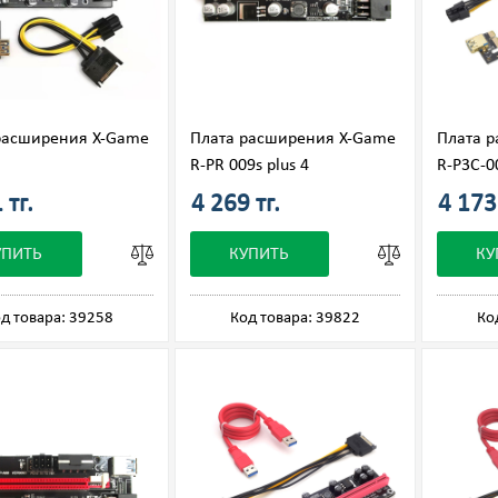
расширения X-Game
Плата расширения X-Game
Плата 
R-PR 009s plus 4
R-P3C-0
 тг.
4 269 тг.
4 173 
УПИТЬ
КУПИТЬ
КУ
д товара: 39258
Код товара: 39822
Ко