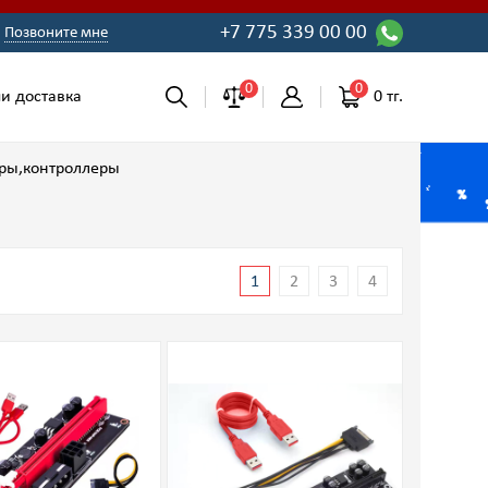
+7 775 339 00 00
Позвоните мне
0
0
0 тг.
и доставка
ры,контроллеры
1
2
3
4