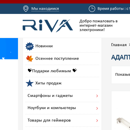
Мы находимся
Время работы : с 
Добро пожаловать в
интернет-магазин
электроники!
Главная
Новинки
АДАП
Осеннее поступление
💝Подарки любимым 💝
Показыв
Хиты продаж
Смартфоны и гаджеты
Ноутбуки и компьютеры
Товары для геймеров