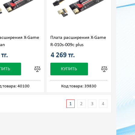
расширения X-Game
Плата расширения X-Game
Lan
R-010s-009с plus
тг.
4 269 тг.
ПИТЬ
КУПИТЬ
д товара: 40100
Код товара: 39830
1
2
3
4