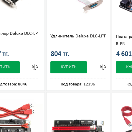
ллер Deluxe DLC-LP
Удлинитель Deluxe DLC-LPT
Плата 
R-PR
 тг.
804 тг.
4 601 
ПИТЬ
КУПИТЬ
КУ
д товара: 8046
Код товара: 12396
Ко