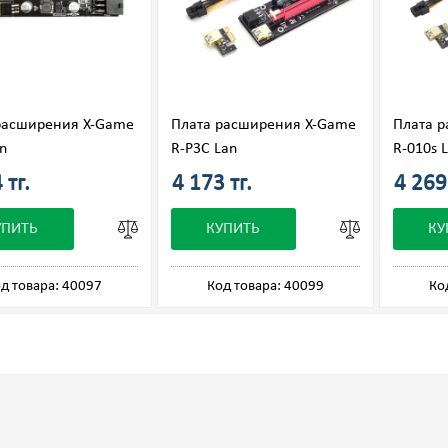
расширения X-Game
Плата расширения X-Game
Плата 
n
R-P3C Lan
R-010s 
 тг.
4 173 тг.
4 269 
УПИТЬ
КУПИТЬ
КУ
д товара: 40097
Код товара: 40099
Ко