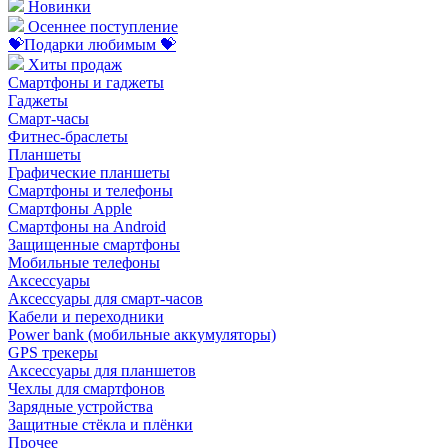
Новинки
Осеннее поступление
💝Подарки любимым 💝
Хиты продаж
Смартфоны и гаджеты
Гаджеты
Смарт-часы
Фитнес-браслеты
Планшеты
Графические планшеты
Смартфоны и телефоны
Смартфоны Apple
Смартфоны на Android
Защищенные смартфоны
Мобильные телефоны
Аксессуары
Аксессуары для смарт-часов
Кабели и переходники
Power bank (мобильные аккумуляторы)
GPS трекеры
Аксессуары для планшетов
Чехлы для смартфонов
Зарядные устройства
Защитные стёкла и плёнки
Прочее