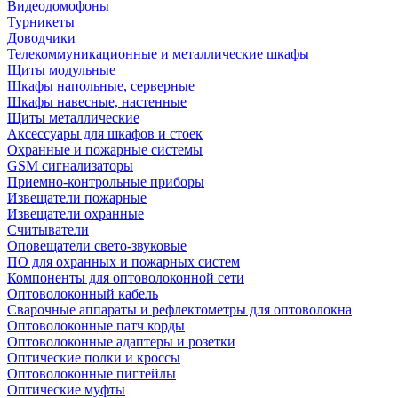
Видеодомофоны
Турникеты
Доводчики
Телекоммуникационные и металлические шкафы
Щиты модульные
Шкафы напольные, серверные
Шкафы навесные, настенные
Щиты металлические
Аксессуары для шкафов и стоек
Охранные и пожарные системы
GSM сигнализаторы
Приемно-контрольные приборы
Извещатели пожарные
Извещатели охранные
Считыватели
Оповещатели свето-звуковые
ПО для охранных и пожарных систем
Компоненты для оптоволоконной сети
Оптоволоконный кабель
Сварочные аппараты и рефлектометры для оптоволокна
Оптоволоконные патч корды
Оптоволоконные адаптеры и розетки
Оптические полки и кроссы
Оптоволоконные пигтейлы
Оптические муфты