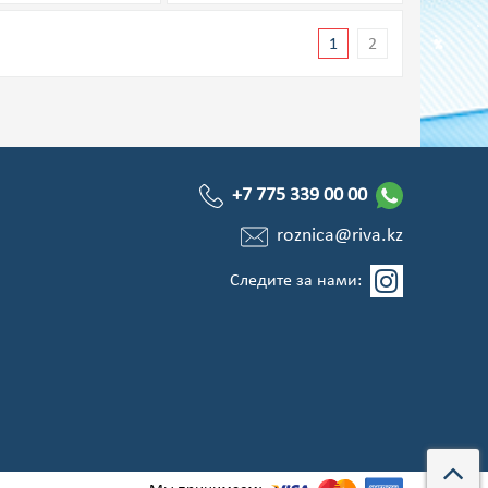
1
2
+7 775 339 00 00
roznica@riva.kz
Следите за нами: