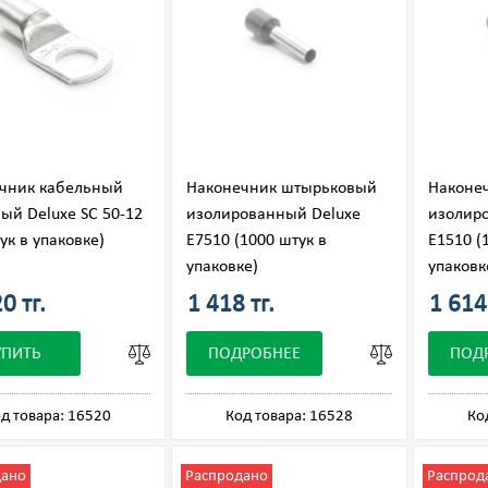
чник кабельный
Наконечник штырьковый
Наконе
ый Deluxe SC 50-12
изолированный Deluxe
изолир
ук в упаковке)
Е7510 (1000 штук в
Е1510 (
упаковке)
упаковк
0 тг.
1 418 тг.
1 614 
УПИТЬ
ПОДРОБНЕЕ
ПОД
д товара: 16520
Код товара: 16528
Ко
дано
Распродано
Распрод