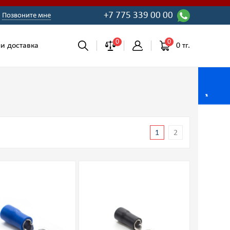
+7 775 339 00 00
Позвоните мне
0
0
0 тг.
и доставка
1
2