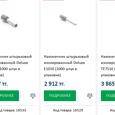
чник штырьковый
Наконечник штырьковый
Наконе
ованный Deluxe
изолированный Deluxe
изолир
1000 штук в
Е1010 (1000 штук в
ТЕ7510 
ке)
упаковке)
упаковк
 тг.
2 912 тг.
3 865 
РОБНЕЕ
ПОДРОБНЕЕ
ПОД
д товара: 16533
Код товара: 16529
Ко