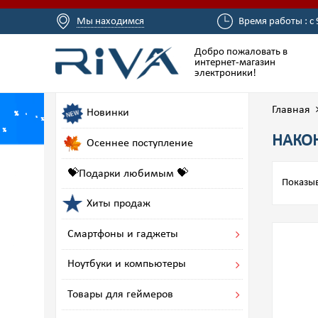
Мы находимся
Время работы : с 
Добро пожаловать в
интернет-магазин
электроники!
Главная
Новинки
НАКО
Осеннее поступление
💝Подарки любимым 💝
Показыв
Хиты продаж
Смартфоны и гаджеты
Ноутбуки и компьютеры
Товары для геймеров