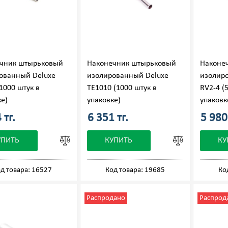
чник штырьковый
Наконечник штырьковый
Наконе
ованный Deluxe
изолированный Deluxe
изолир
1000 штук в
ТЕ1010 (1000 штук в
RV2-4 (
ке)
упаковке)
упаковк
 тг.
6 351 тг.
5 980 
УПИТЬ
КУПИТЬ
КУ
д товара: 16527
Код товара: 19685
Ко
Распродано
Распрод