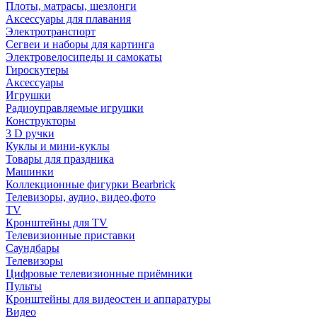
Плоты, матрасы, шезлонги
Аксессуары для плавания
Электротранспорт
Сегвеи и наборы для картинга
Электровелосипеды и самокаты
Гироскутеры
Аксессуары
Игрушки
Радиоуправляемые игрушки
Конструкторы
3 D ручки
Куклы и мини-куклы
Товары для праздника
Машинки
Коллекционные фигурки Bearbrick
Телевизоры, аудио, видео,фото
TV
Кронштейны для TV
Телевизионные приставки
Саундбары
Телевизоры
Цифровые телевизионные приёмники
Пульты
Кронштейны для видеостен и аппаратуры
Видео