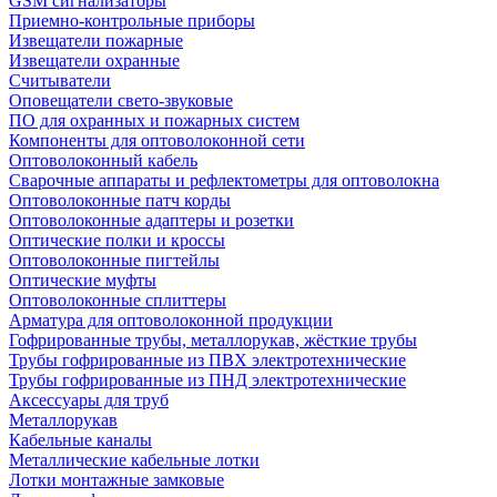
GSM сигнализаторы
Приемно-контрольные приборы
Извещатели пожарные
Извещатели охранные
Считыватели
Оповещатели свето-звуковые
ПО для охранных и пожарных систем
Компоненты для оптоволоконной сети
Оптоволоконный кабель
Сварочные аппараты и рефлектометры для оптоволокна
Оптоволоконные патч корды
Оптоволоконные адаптеры и розетки
Оптические полки и кроссы
Оптоволоконные пигтейлы
Оптические муфты
Оптоволоконные сплиттеры
Арматура для оптоволоконной продукции
Гофрированные трубы, металлорукав, жёсткие трубы
Трубы гофрированные из ПВХ электротехнические
Трубы гофрированные из ПНД электротехнические
Аксессуары для труб
Металлорукав
Кабельные каналы
Металлические кабельные лотки
Лотки монтажные замковые