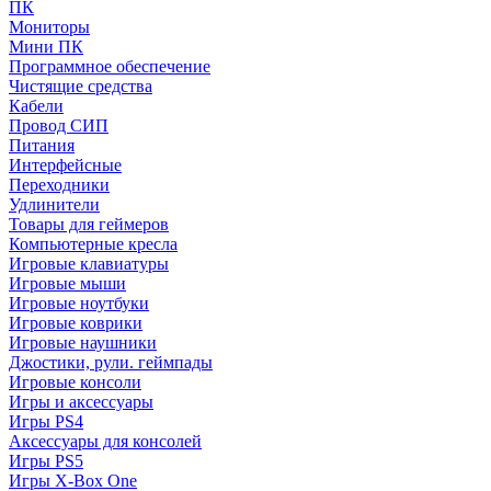
ПК
Мониторы
Мини ПК
Программное обеспечение
Чистящие средства
Кабели
Провод СИП
Питания
Интерфейсные
Переходники
Удлинители
Товары для геймеров
Компьютерные кресла
Игровые клавиатуры
Игровые мыши
Игровые ноутбуки
Игровые коврики
Игровые наушники
Джостики, рули. геймпады
Игровые консоли
Игры и аксессуары
Игры PS4
Аксессуары для консолей
Игры PS5
Игры X-Box One