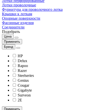
Лотки перфорированные
Лотки проволочные
Фурнитура для проволочного лотка
Крышки к лоткам
Опорные поверхности
Фасонные изделия
Соединители
Подобрать
Цена
Применить
Бренд
HP
Delux
Rapoo
Razer
Steelseries
Genius
Cougar
Gigabyte
Surveon
2E
Применить