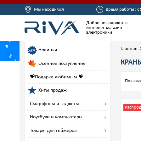
Мы находимся
Время работы : с 
Добро пожаловать в
интернет-магазин
электроники!
Главная
Новинки
КРАН
Осеннее поступление
💝Подарки любимым 💝
Показыв
Хиты продаж
Смартфоны и гаджеты
Распро
Ноутбуки и компьютеры
Товары для геймеров