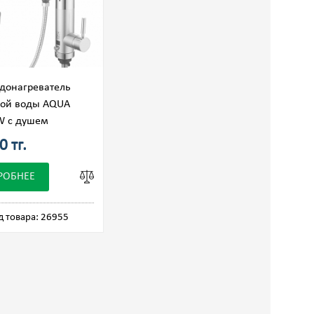
донагреватель
ной воды AQUA
 с душем
0 тг.
РОБНЕЕ
д товара: 26955