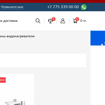
+7 775 339 00 00
Позвоните мне
0
0
0 тг.
и доставка
аны-водонагреватели
ано