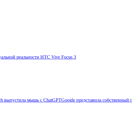
альной реальности HTC Vive Focus 3
ech выпустила мышь с ChatGPT
Google представила собственный 