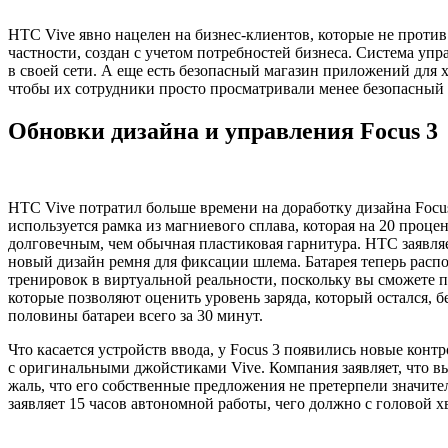
HTC Vive явно нацелен на бизнес-клиентов, которые не против 
частности, создан с учетом потребностей бизнеса. Система упр
в своей сети. А еще есть безопасный магазин приложений для
чтобы их сотрудники просто просматривали менее безопасный к
Обновки дизайна и управления Focus 3
HTC Vive потратил больше времени на доработку дизайна Focus 
используется рамка из магниевого сплава, которая на 20 проце
долговечным, чем обычная пластиковая гарнитура. HTC заявляет
новый дизайн ремня для фиксации шлема. Батарея теперь распол
тренировок в виртуальной реальности, поскольку вы сможете 
которые позволяют оценить уровень заряда, который остался, 
половины батареи всего за 30 минут.
Что касается устройств ввода, у Focus 3 появились новые кон
с оригинальными джойстиками Vive. Компания заявляет, что в
жаль, что его собственные предложения не претерпели значит
заявляет 15 часов автономной работы, чего должно с головой хв