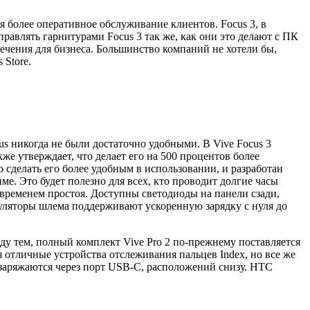
я более оперативное обслуживание клиентов. Focus 3, в
равлять гарнитурами Focus 3 так же, как они это делают с ПК
ечения для бизнеса. Большинство компаний не хотели бы,
 Store.
us никогда не были достаточно удобными. В Vive Focus 3
же утверждает, что делает его на 500 процентов более
о сделать его более удобным в использовании, и разработан
е. Это будет полезно для всех, кто проводит долгие часы
 временем простоя. Доступны светодиоды на панели сзади,
умуляторы шлема поддерживают ускоренную зарядку с нуля до
ду тем, полный комплект Vive Pro 2 по-прежнему поставляется
отличные устройства отслеживания пальцев Index, но все же
 заряжаются через порт USB-C, расположений снизу. HTC