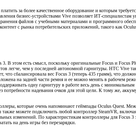
платить за более качественное оборудование и которым требуетс
авления бизнес-устройствами Vive позволяет ИТ-специалистам уп
 хранения файлов с учебными материалами и программного обесп
онтент с рынка потребительских приложений, такого как Oculus
3. В этом есть смысл, поскольку оригинальные Focus и Focus Pl
нтов легче, чем у последней автономной гарнитуры. HTC Vive так
, что сбалансировала вес Focus 3 (теперь 435 грамм), что должн
ожена на задней части ремня и ее можно менять в рабочем режим
поддерживать одну гарнитуру в работе весь день с минимальным
без потребности надевания очков для этой цели. К тому же, акк
троллеры, которые очень напоминают геймпады Oculus Quest. Меж
ы также можете подключить любой контроллер SteamVR, включая 
ельных изменений. По характеристикам контроллеры для Focus 3
атать на день игры без перезарядки.