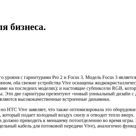
я бизнеса.
 уровня с гарнитурами Pro 2 и Focus 3. Модель Focus 3 являет
ивном, оба свежие устройства Vive оснащены жидкокристаллическ
усами на последних моделях); и настоящие субпиксели RGB, кото
ры. Эти две гарнитуры презентуют «новый уникальный дизайн с 
являются высококачественные встроенные динамики.
 но HTC Vive заявляет, что также оптимизировала это оборудов
 который подает холодный воздух снизу и отводит тепло вверх. 
ла должно приводить к меньшему потоотделению во время игры.
ельный кабель для потоковой передачи Vive), аналогично функц