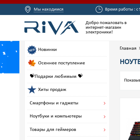
Мы находимся
Время работы : с 
Добро пожаловать в
интернет-магазин
электроники!
Главная
Новинки
НОУТ
Осеннее поступление
💝Подарки любимым 💝
Показыв
Хиты продаж
Смартфоны и гаджеты
Ноутбуки и компьютеры
Товары для геймеров