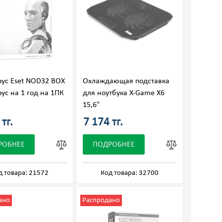
ус Eset NOD32 BOX
Охлаждающая подставка
ус на 1 год на 1ПК
для ноутбука X-Game X6
15,6"
тг.
7 174 тг.
РОБНЕЕ
ПОДРОБНЕЕ
д товара: 21572
Код товара: 32700
ано
Распродано