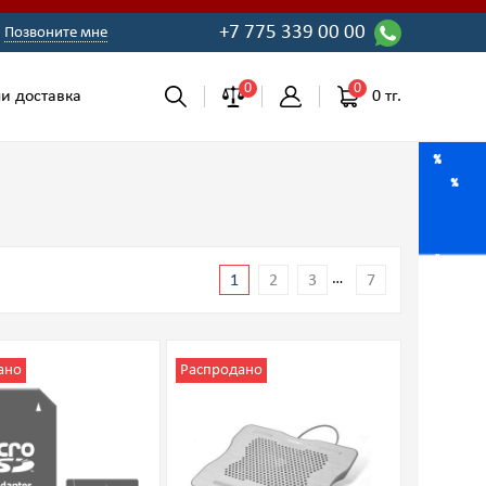
+7 775 339 00 00
Позвоните мне
0
0
0 тг.
и доставка
…
1
2
3
7
ано
Распродано