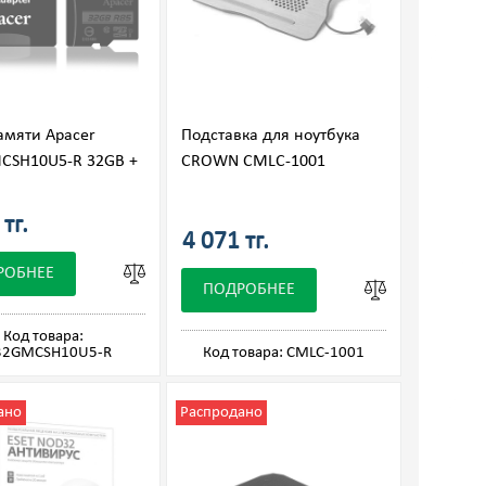
амяти Apacer
Подставка для ноутбука
CSH10U5-R 32GB +
CROWN CMLC-1001
тг.
4 071 тг.
РОБНЕЕ
ПОДРОБНЕЕ
Код товара:
32GMCSH10U5-R
Код товара: CMLC-1001
ано
Распродано