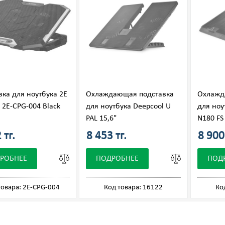
вка для ноутбука 2E
Охлаждающая подставка
Охлажд
 2E-CPG-004 Black
для ноутбука Deepcool U
для ноу
PAL 15,6"
N180 FS
 тг.
8 453 тг.
8 900 
РОБНЕЕ
ПОДРОБНЕЕ
ПОД
товара: 2E-CPG-004
Код товара: 16122
Ко