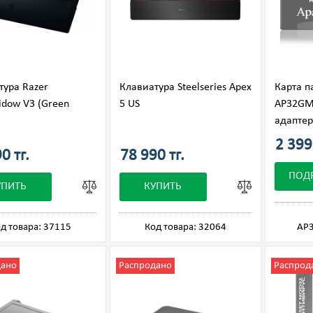
тура Razer
Клавиатура Steelseries Apex
Карта п
idow V3 (Green
5 US
AP32GM
адаптер
2 399 
0 тг.
78 990 тг.
ПОД
УПИТЬ
КУПИТЬ
д товара: 37115
Код товара: 32064
AP
дано
Распродано
Распрод