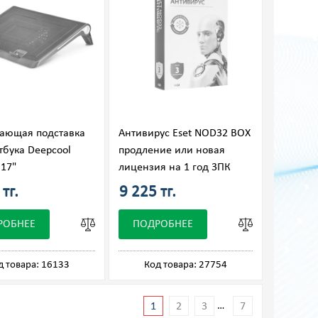
ающая подставка
Антивирус Eset NOD32 BOX
тбука Deepcool
продление или новая
 17"
лицензия на 1 год 3ПК
тг.
9 225 тг.
РОБНЕЕ
ПОДРОБНЕЕ
д товара: 16133
Код товара: 27754
…
1
2
3
7