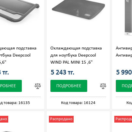
ающая подставка
Охлаждающая подставка
Антивир
утбука Deepcool
для ноутбука Deepcool
Антивир
,6"
WIND PAL MINI 15 ,6"
 тг.
5 243 тг.
5 990 
РОБНЕЕ
ПОДРОБНЕЕ
ПОД
д товара: 16135
Код товара: 16124
Ко
дано
Распродано
Распрод