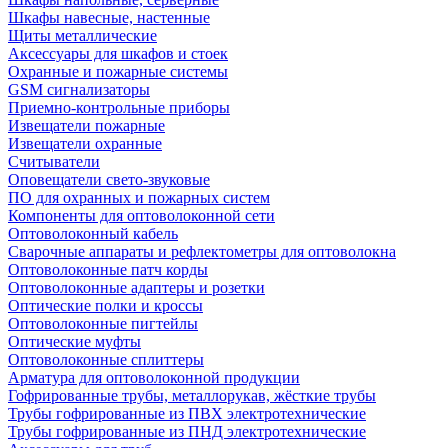
Шкафы навесные, настенные
Щиты металлические
Аксессуары для шкафов и стоек
Охранные и пожарные системы
GSM сигнализаторы
Приемно-контрольные приборы
Извещатели пожарные
Извещатели охранные
Считыватели
Оповещатели свето-звуковые
ПО для охранных и пожарных систем
Компоненты для оптоволоконной сети
Оптоволоконный кабель
Сварочные аппараты и рефлектометры для оптоволокна
Оптоволоконные патч корды
Оптоволоконные адаптеры и розетки
Оптические полки и кроссы
Оптоволоконные пигтейлы
Оптические муфты
Оптоволоконные сплиттеры
Арматура для оптоволоконной продукции
Гофрированные трубы, металлорукав, жёсткие трубы
Трубы гофрированные из ПВХ электротехнические
Трубы гофрированные из ПНД электротехнические