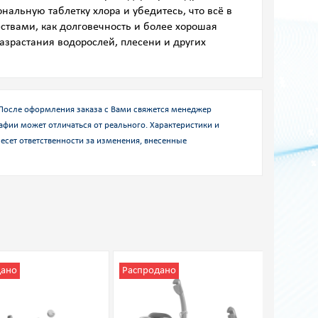
альную таблетку хлора и убедитесь, что всё в
ствами, как долговечность и более хорошая
зрастания водорослей, плесени и других
.После оформления заказа с Вами свяжется менеджер
афии может отличаться от реального. Характеристики и
есет ответственности за изменения, внесенные
дано
Распродано
Распро