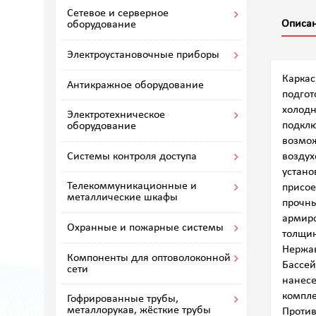
Сетевое и серверное
Описа
оборудование
Электроустановочные приборы
Каркас
Антикражное оборудование
подгот
холодн
Электротехническое
подклю
оборудование
возмож
воздух
Системы контроля доступа
устано
Телекоммуникационные и
присое
металлические шкафы
прочны
армиро
Охранные и пожарные системы
толщин
Нержав
Компоненты для оптоволоконной
Бассей
сети
нанесе
компле
Гофрированные трубы,
металлорукав, жёсткие трубы
Против