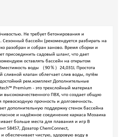
йчивостью. Не требует бетонирования и
ка. Сезонный бассейн (рекомендуется разбирать на
гко разобран и собран заново. Время сборки и
ет присоединить садовый шланг, что дает
екомендуем оставлять бассейн на открытом
.22m Вместимость воды （90％）24,031L Простота
 сливной клапан облегчает слив воды, путём
одостойкий рем.комплект Дополнительные
itech™ Premium - это трехслойный материал
 высококачественного ПВХ, что создает общую
я превосходную прочность и долговечность.
ает дополнительную поддержку стенок бассейна
опасное и надёжное соединение каркаса Мозаика
ивает больше места для плавания и игр В
ент 58457, Дозатор ChemConnect,
и обеспечивает чистую, здоровую воду в