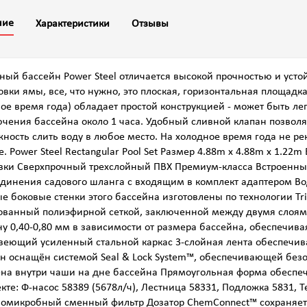
ние
Характеристики
Отзывы
ный бассейн Power Steel отличается высокой прочностью и усто
овки ямы, все, что нужно, это плоская, горизонтальная площад
ое время года) обладает простой конструкцией - может быть ле
чения бассейна около 1 часа. Удобный сливной клапан позволя
ность слить воду в любое место. На холодное время года не р
е. Power Steel Rectangular Pool Set Размер 4.88m x 4.88m x 1
вки Сверхпрочный трехслойный ПВХ Премиум-класса Встроенный
динения садового шланга с входящим в комплект адаптером В
е боковые стенки этого бассейна изготовлены по технологии Tr
ванный полиэфирной сеткой, заключенной между двумя слоями
у 0,40-0,80 мм в зависимости от размера бассейна, обеспечива
еющий усиленный стальной каркас 3-слойная лента обеспечив
н оснащён системой Seal & Lock System™, обеспечивающей без
на внутри чаши на дне бассейна Прямоугольная форма обеспеч
кте: Ф-насос 58389 (5678л/ч), Лестница 58331, Подложка 5831, Т
омикробный сменный фильтр Дозатор ChemConnect™ сохраняет 