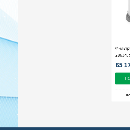
Фильтр
28634, 
65 17
П
Ко