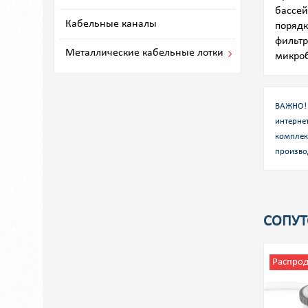
бассей
Кабельные каналы
порядк
фильтр
Металлические кабельные лотки
микроб
ВАЖНО! 
интернет
комплек
произво
СОПУТ
Распро