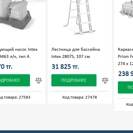
ующий насос Intex
Лестница для бассейна
Каркас
9463 л/ч, тип А
Intex 28075, 107 см
Prism 
274 х 1
0 тг.
31 825 тг.
238 9
ОДРОБНЕЕ
ПОДРОБНЕЕ
П
д товара: 27583
Код товара: 27478
Код