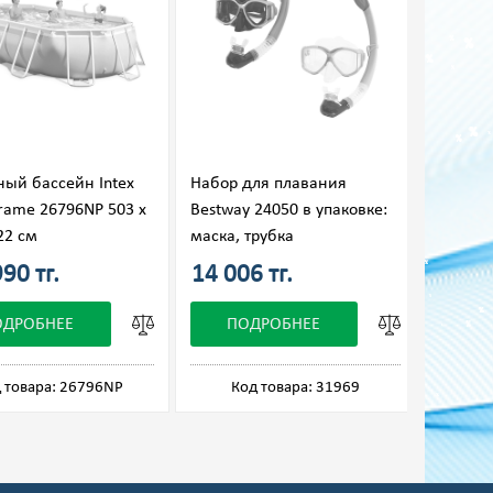
ный бассейн Intex
Набор для плавания
Набор 
Frame 26796NP 503 x
Bestway 24050 в упаковке:
Bestway
22 см
маска, трубка
маска, 
90 тг.
14 006 тг.
17 27
ОДРОБНЕЕ
ПОДРОБНЕЕ
П
 товара: 26796NP
Код товара: 31969
Ко