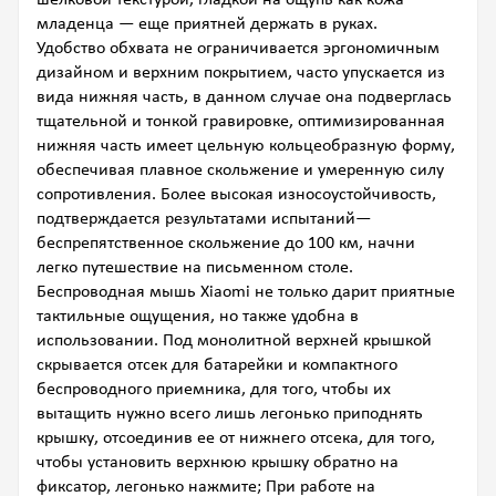
шелковой текстурой, гладкой на ощупь как кожа
младенца — еще приятней держать в руках.
Удобство обхвата не ограничивается эргономичным
дизайном и верхним покрытием, часто упускается из
вида нижняя часть, в данном случае она подверглась
тщательной и тонкой гравировке, оптимизированная
нижняя часть имеет цельную кольцеобразную форму,
обеспечивая плавное скольжение и умеренную силу
сопротивления. Более высокая износоустойчивость,
подтверждается результатами испытаний—
беспрепятственное скольжение до 100 км, начни
легко путешествие на письменном столе.
Беспроводная мышь Xiaomi не только дарит приятные
тактильные ощущения, но также удобна в
использовании. Под монолитной верхней крышкой
скрывается отсек для батарейки и компактного
беспроводного приемника, для того, чтобы их
вытащить нужно всего лишь легонько приподнять
крышку, отсоединив ее от нижнего отсека, для того,
чтобы установить верхнюю крышку обратно на
фиксатор, легонько нажмите; При работе на