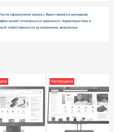
.После оформления заказа с Вами свяжется менеджер
афии может отличаться от реального. Характеристики и
есет ответственности за изменения, внесенные
дано
Распродано
Распро