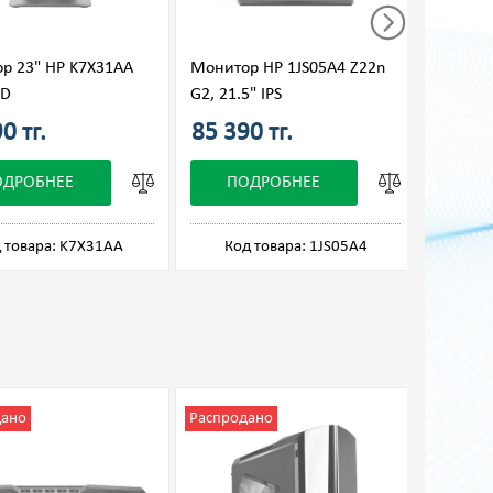
р 23" HP K7X31AA
Монитор HP 1JS05A4 Z22n
Монито
ED
G2, 21.5" IPS
0 тг.
85 390 тг.
140 0
ОДРОБНЕЕ
ПОДРОБНЕЕ
П
 товара: K7X31AA
Код товара: 1JS05A4
Код 
дано
Распродано
Распро