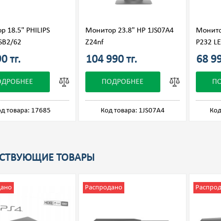
 18.5" PHILIPS
Монитор 23.8" HP 1JS07A4
Монито
SB2/62
Z24nf
P232 L
0 тг.
104 990 тг.
68 99
ОДРОБНЕЕ
ПОДРОБНЕЕ
П
д товара: 17685
Код товара: 1JS07A4
Код
СТВУЮЩИЕ ТОВАРЫ
дано
Распродано
Распро