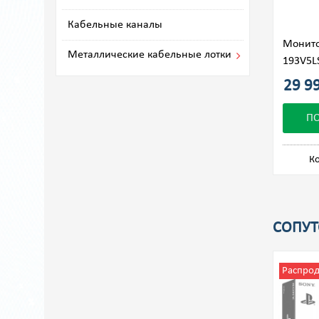
Кабельные каналы
Монитор
Металлические кабельные лотки
193V5L
29 99
П
Ко
СОПУТ
Распро