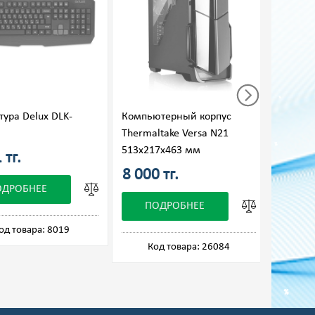
тура Delux DLK-
Компьютерный корпус
Мышь 
Thermaltake Versa N21
513x217x463 мм
 тг.
7 070
8 000 тг.
ОДРОБНЕЕ
П
ПОДРОБНЕЕ
од товара: 8019
Ко
Код товара: 26084