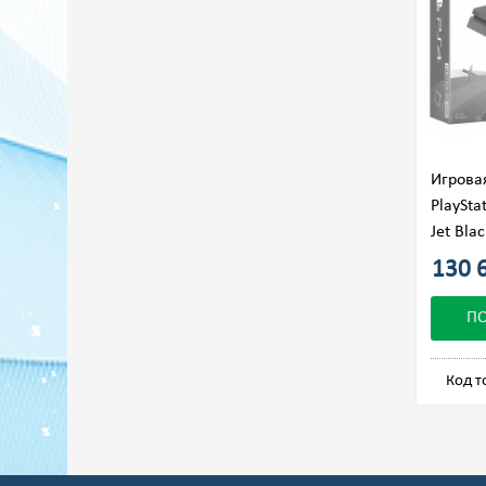
Игрова
PlaySta
Jet Blac
130 6
П
Код т