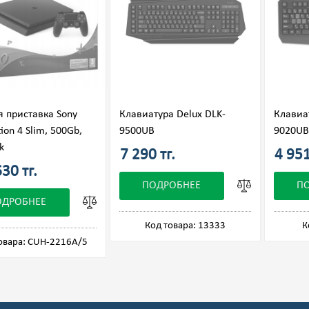
я приставка Sony
Клавиатура Delux DLK-
Клавиа
tion 4 Slim, 500Gb,
9500UB
9020UB
k
7 290 тг.
4 951
30 тг.
ПОДРОБНЕЕ
П
ОДРОБНЕЕ
Код товара: 13333
К
овара: CUH-2216A/5