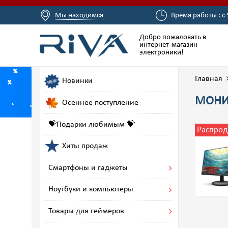
Мы находимся
Время работы : с 
Добро пожаловать в
интернет-магазин
электроники!
Главная
Новинки
МОНИТ
Осеннее поступление
💝Подарки любимым 💝
Распрод
Хиты продаж
Смартфоны и гаджеты
Ноутбуки и компьютеры
Товары для геймеров