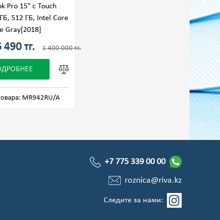
 Pro 15" с Touch
ГБ, 512 ГБ, Intel Core
ce Gray[2018]
 490 тг.
1 400 000 тг.
ОДРОБНЕЕ
товара: MR942RU/A
+7 775 339 00 00
roznica@riva.kz
Следите за нами: