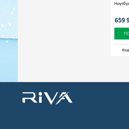
Ноутбук
659 9
П
Код