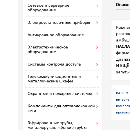
Описа
Сетевое и серверное
оборудование
Электроустановочные приборы
Компак
разгов
Антикражное оборудование
амбушю
НАСЛА
Электротехническое
оборудование
фирмен
диапаз
Системы контроля доступа
И ЕЩЁ
запуты
Телекоммуникационные и
металлические шкафы
ВАЖНО! 
Охранные и пожарные системы
интернет
Компоненты для оптоволоконной
комплек
сети
произво
Гофрированные трубы,
металлорукав, жёсткие трубы