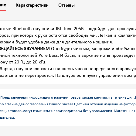
ние
Характеристики
Отзывы
тные Bluetooth-наушники JBL Tune 205BT подойдут для прослуш
оров, при которых руки остаются свободными. Лёгкая и компак
рами будет удобна даже для длительного ношения.
ЖДАЙТЕСЬ ЗВУЧАНИЕМ
Оно будет чистым, мощным и объёмны
ной технологией Pure Bass. И басы, и верхние ноты произведу
ону от 20 Гц до 20 кГц.
Заряда наушников хватит на шесть часов непрерывного прослу
вается и не перетирается. На шнуре есть пульт управления вос
Представленная информация о наличии товара может меняться в течение дня 
-магазина для согласования Вашего заказа.
Цвет или оттенок изделия на фотогр
тация товара могут изменяться производителем без уведомления. Магазин не н
дителем.