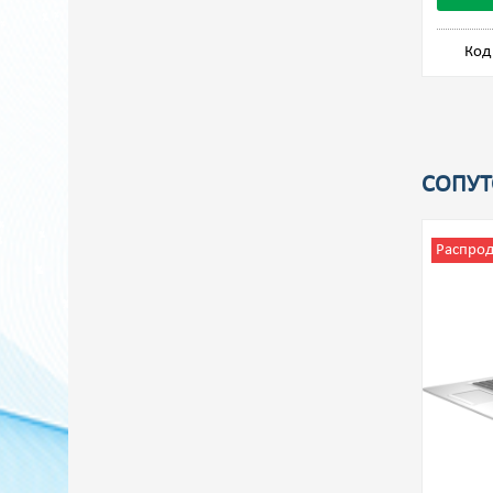
Код
СОПУТ
Распро