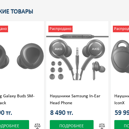
ИЕ ТОВАРЫ
дано
Распродано
Распро
g Galaxy Buds SM-
Наушники Samsung In-Ear
Наушни
ack
Head Phone
IconX
0 тг.
8 490 тг.
59 99
ОДРОБНЕЕ
ПОДРОБНЕЕ
П