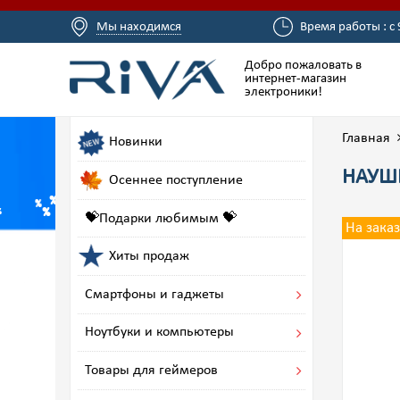
Мы находимся
Время работы : с 
Добро пожаловать в
интернет-магазин
электроники!
Главная
Новинки
НАУШН
Осеннее поступление
💝Подарки любимым 💝
На заказ
Хиты продаж
Смартфоны и гаджеты
Ноутбуки и компьютеры
Товары для геймеров