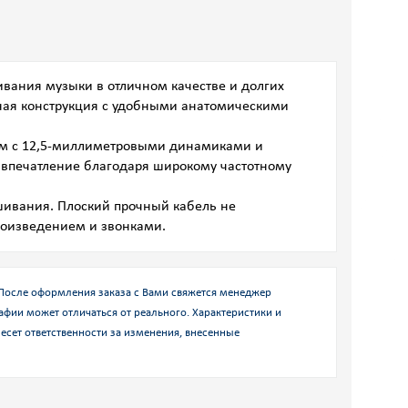
ивания музыки в отличном качестве и долгих
тная конструкция с удобными анатомическими
м с 12,5-миллиметровыми динамиками и
т впечатление благодаря широкому частотному
шивания. Плоский прочный кабель не
произведением и звонками.
.После оформления заказа с Вами свяжется менеджер
афии может отличаться от реального. Характеристики и
есет ответственности за изменения, внесенные