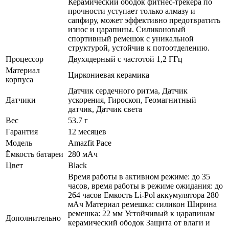
Керамический ободок фитнес-трекера по
прочности уступает только алмазу и
сапфиру, может эффективно предотвратить
износ и царапины. Силиконовый
спортивный ремешок с уникальной
структурой, устойчив к потоотделению.
Процессор
Двухядерный с частотой 1,2 ГГц
Материал
Циркониевая керамика
корпуса
Датчик сердечного ритма, Датчик
Датчики
ускорения, Гироскоп, Геомагнитный
датчик, Датчик света
Вес
53.7 г
Гарантия
12 месяцев
Модель
Amazfit Pace
Ёмкость батареи
280 мАч
Цвет
Black
Время работы в активном режиме: до 35
часов, время работы в режиме ожидания: до
264 часов Емкость Li-Pol аккумулятора 280
мАч Материал ремешка: силикон Ширина
ремешка: 22 мм Устойчивый к царапинам
Дополнительно
керамический ободок Защита от влаги и