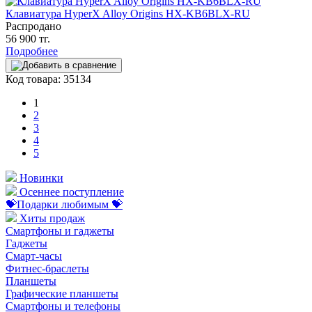
Клавиатура HyperX Alloy Origins HX-KB6BLX-RU
Распродано
56 900 тг.
Подробнее
Код товара: 35134
1
2
3
4
5
Новинки
Осеннее поступление
💝Подарки любимым 💝
Хиты продаж
Смартфоны и гаджеты
Гаджеты
Смарт-часы
Фитнес-браслеты
Планшеты
Графические планшеты
Смартфоны и телефоны