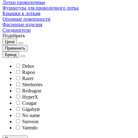
Лотки проволочные
Фурнитура для проволочного лотка
Крышки к лоткам
Опорные поверхности
Фасонные изделия
Соединители
Подобрать
Цена
Применить
Бренд
Delux
Rapoo
Razer
Steelseries
Redragon
HyperX
Cougar
Gigabyte
No name
Surveon
Varmilo