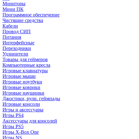
Мониторы
Мини ПК
Программное обеспечение
Чистящие средства
Кабели
Провод СИП
Питания
Интерфейсные
Переходники
Удлинители
Товары для геймеров
Компьютерные кресла
Игровые клавиатуры
Игровые мыши
Игровые ноутбуки
Игровые коврики
Игровые наушники
Джостики, рули. геймпады
Игровые консоли
Игры и аксессуары
Игры PS4
Аксессуары для консолей
Игры PS5
Игры X-Box One
Игры NS