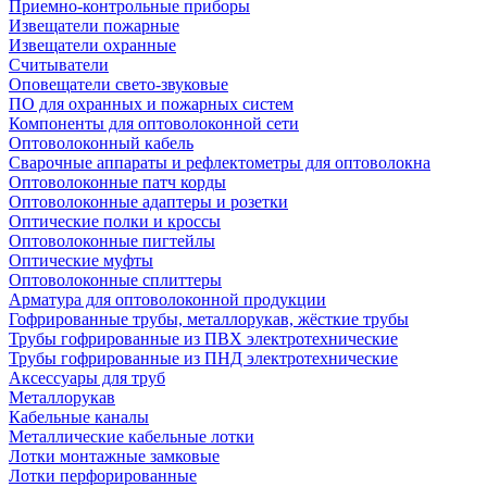
Приемно-контрольные приборы
Извещатели пожарные
Извещатели охранные
Считыватели
Оповещатели свето-звуковые
ПО для охранных и пожарных систем
Компоненты для оптоволоконной сети
Оптоволоконный кабель
Сварочные аппараты и рефлектометры для оптоволокна
Оптоволоконные патч корды
Оптоволоконные адаптеры и розетки
Оптические полки и кроссы
Оптоволоконные пигтейлы
Оптические муфты
Оптоволоконные сплиттеры
Арматура для оптоволоконной продукции
Гофрированные трубы, металлорукав, жёсткие трубы
Трубы гофрированные из ПВХ электротехнические
Трубы гофрированные из ПНД электротехнические
Аксессуары для труб
Металлорукав
Кабельные каналы
Металлические кабельные лотки
Лотки монтажные замковые
Лотки перфорированные