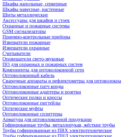
Шкафы напольные, серверные
Шкафы навесные, настенные
Щиты металлические
Аксессуары для шкафов и стоек
Охранные и пожарные системы
GSM сигнализаторы
Приемно-контрольные приборы
Извещатели пожарные
Извещатели охранные
Считыватели
Оповещатели свето-звуковые
ПО для охранных и пожарных систем
Компоненты для оптоволоконной сети
Оптоволоконный кабель
Сварочные аппараты и рефлектометры для оптоволокна
Оптоволоконные патч корды
Оптоволоконные адаптеры и розетки
Оптические полки и кроссы
Оптоволоконные пигтейлы
Оптические муфты
Оптоволоконные сплиттеры
Арматура для оптоволоконной продукции
Гофрированные трубы, металлорукав, жёсткие трубы
Трубы гофрированные из ПВХ электротехнические
Трубы гофрированные из ПНД электротехнические