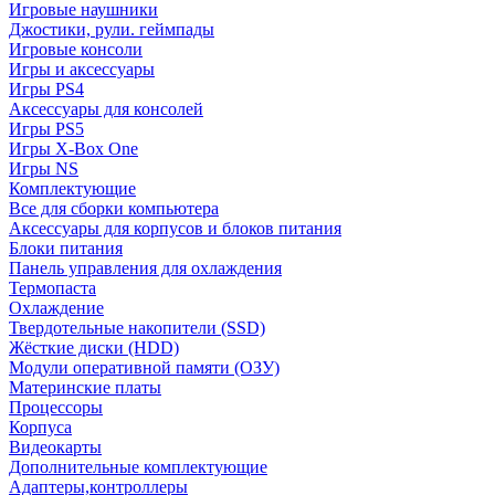
Игровые наушники
Джостики, рули. геймпады
Игровые консоли
Игры и аксессуары
Игры PS4
Аксессуары для консолей
Игры PS5
Игры X-Box One
Игры NS
Комплектующие
Все для сборки компьютера
Аксессуары для корпусов и блоков питания
Блоки питания
Панель управления для охлаждения
Термопаста
Охлаждение
Твердотельные накопители (SSD)
Жёсткие диски (HDD)
Модули оперативной памяти (ОЗУ)
Материнские платы
Процессоры
Корпуса
Видеокарты
Дополнительные комплектующие
Адаптеры,контроллеры