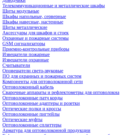
Доводчики
Телекоммуникационные и металлические шкафы
Щиты модульные
Шкафы напольные, серверные
Шкафы навесные, настенные
Щиты металлические
Аксессуары для шкафов и стоек
Охранные и пожарные системы
GSM сигнализаторы
Приемно-контрольные приборы
Извещатели пожарные
Извещатели охранные
Считыватели
Оповещатели свето-звуковые
ПО для охранных и пожарных систем
Компоненты для оптоволоконной сети
Оптоволоконный кабель
Сварочные аппараты и рефлектометры для оптоволокна
Оптоволоконные патч корды
Оптоволоконные адаптеры и розетки
Оптические полки и кроссы
Оптоволоконные пигтейлы
Оптические муфты
Оптоволоконные сплиттеры
Арматура для оптоволоконной продукции