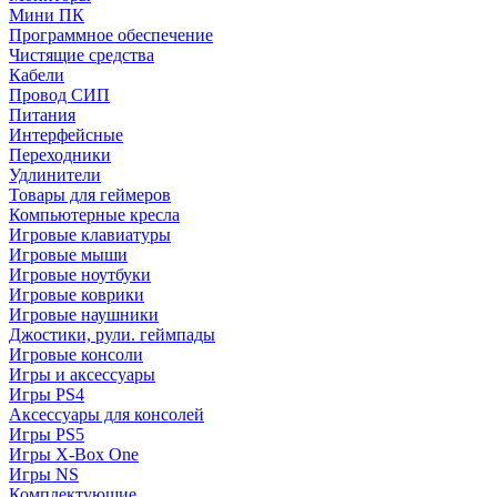
Мини ПК
Программное обеспечение
Чистящие средства
Кабели
Провод СИП
Питания
Интерфейсные
Переходники
Удлинители
Товары для геймеров
Компьютерные кресла
Игровые клавиатуры
Игровые мыши
Игровые ноутбуки
Игровые коврики
Игровые наушники
Джостики, рули. геймпады
Игровые консоли
Игры и аксессуары
Игры PS4
Аксессуары для консолей
Игры PS5
Игры X-Box One
Игры NS
Комплектующие