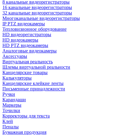
8 канальные видеорегистраторы
16 канальные видеорегистраторы
32 канальные видеорегистраторы
Многоканальные видеорегистраторы
IP PTZ видеокамеры
Тепловизионное оборудование
HD видеорегистраторы
HD видеокамеры
HD PTZ видеокамеры
Аналоговые видеокамеры
Аксессуары
Виртуальная реальность
Шлемы виртуальной реальности
Канцелярские товары
Калькуляторы
Канцелярские клейкие ленты
Письменные принадлежности
Ручки
Карандаши
Маркеры
Точилки
Корректоры для текста
Клей
Пеналы
Бумажная продукция