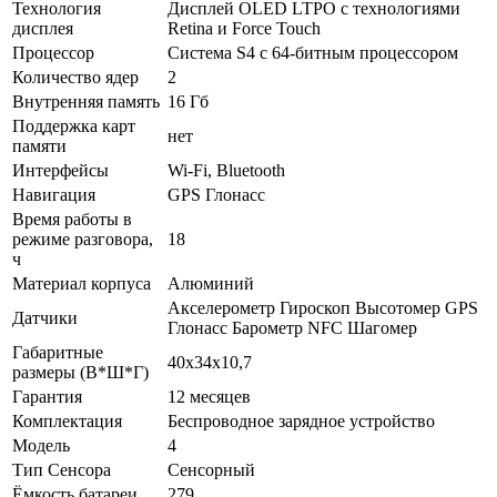
Технология
Дисплей OLED LTPO с технологиями
дисплея
Retina и Force Touch
Процессор
Система S4 с 64‑битным процессором
Количество ядер
2
Внутренняя память
16 Гб
Поддержка карт
нет
памяти
Интерфейсы
Wi-Fi, Bluetooth
Навигация
GPS Глонасс
Время работы в
режиме разговора,
18
ч
Материал корпуса
Алюминий
Акселерометр Гироскоп Высотомер GPS
Датчики
Глонасс Барометр NFC Шагомер
Габаритные
40x34x10,7
размеры (В*Ш*Г)
Гарантия
12 месяцев
Комплектация
Беспроводное зарядное устройство
Модель
4
Тип Сенсора
Сенсорный
Ёмкость батареи
279