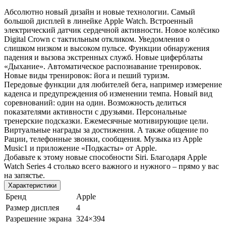
Абсолютно новый дизайн и новые технологии. Самый
большой дисплей в линейке Apple Watch. Встроенный
электрический датчик сердечной активности. Новое колёсико
Digital Crown с тактильным откликом. Уведомления о
слишком низком и высоком пульсе. Функции обнаружения
падения и вызова экстренных служб. Новые циферблаты
«Дыхание». Автоматическое распознавание тренировок.
Новые виды тренировок: йога и пеший туризм.
Передовые функции для любителей бега, например измерение
каденса и предупреждения об изменении темпа. Новый вид
соревнований: один на один. Возможность делиться
показателями активности с друзьями. Персональные
тренерские подсказки. Ежемесячные мотивирующие цели.
Виртуальные награды за достижения. А также общение по
Рации, телефонные звонки, сообщения. Музыка из Apple
Music1 и приложение «Подкасты» от Apple.
Добавьте к этому новые способности Siri. Благодаря Apple
Watch Series 4 столько всего важного и нужного – прямо у вас
на запястье.
Характеристики
Бренд
Apple
Размер дисплея
4
Разрешение экрана
324×394