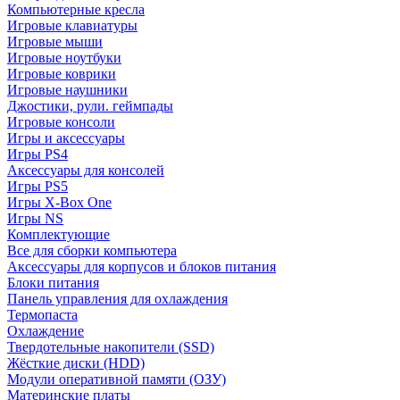
Компьютерные кресла
Игровые клавиатуры
Игровые мыши
Игровые ноутбуки
Игровые коврики
Игровые наушники
Джостики, рули. геймпады
Игровые консоли
Игры и аксессуары
Игры PS4
Аксессуары для консолей
Игры PS5
Игры X-Box One
Игры NS
Комплектующие
Все для сборки компьютера
Аксессуары для корпусов и блоков питания
Блоки питания
Панель управления для охлаждения
Термопаста
Охлаждение
Твердотельные накопители (SSD)
Жёсткие диски (HDD)
Модули оперативной памяти (ОЗУ)
Материнские платы