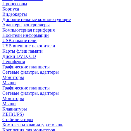
Процессоры
Корпуса
Видеокарты
Дополнительные комплектующие
Адаптеры,контроллеры
Компьютерная периферия
Носители информации
USB-накопители
USB внешние накопители
Карты флеш памяти
Диски DVD, CD
Периферия
Графические планшеты
Сетевые фильтры, адаптеры
Мониторы
Мыши
Графические планшеты
Сетевые фильтры, адаптеры
Мониторы
Мыши
Клавиатуры
ИБП(UPS)
Стабилизаторы
Комплекты клавиатура+мышь
Крепления для мониторов